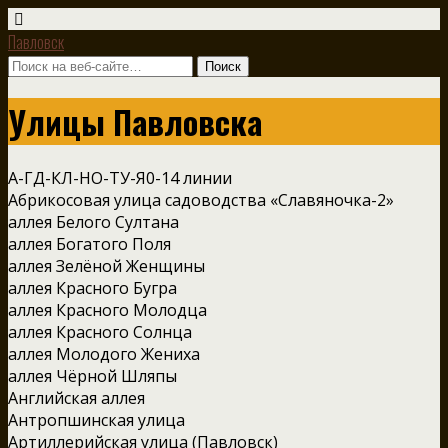
Павловск
Улицы Павловска
А-Г
Д-К
Л-Н
О-Т
У-Я
0-14 линии
Абрикосовая улица садоводства «Славяночка-2»
аллея Белого Султана
аллея Богатого Поля
аллея Зелёной Женщины
аллея Красного Бугра
аллея Красного Молодца
аллея Красного Солнца
аллея Молодого Жениха
аллея Чёрной Шляпы
Английская аллея
Антропшинская улица
Артиллерийская улица (Павловск)