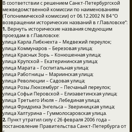
В соответствии с решением Санкт-Петербургской
межведомственной комиссии по наименованиям
(Топонимической комиссии) от 06.12.2002 N 84 “О
возвращении исторических названий в г.Павловске”:
1.
Вернуть исторические названия следующим
проездам в г.Павловске:
улица Карла Либкнехта – Медвежий переулок;
улица Коммунаров – Березовая улица;
улица Красных Зорь – Конюшенная улица;
улица Крупской – Екатерининская улица;
улица Марата – Госпитальная улица;
улица Работницы – Мариинская улица;
улица Революции – Садовая улица;
улица Розы Люксембург – Песчаный переулок;
улица Софьи Перовской – Елизаветинская улица;
улица Третьего Июля – Лебединая улица;
улица Фридриха Энгельса – Звериницкая улица;
улица Халтурина – Гуммолосаровская улица.
2.
Пункт утратил силу с 26 февраля 2006 года –
постановление Правительства Санкт-Петербурга от