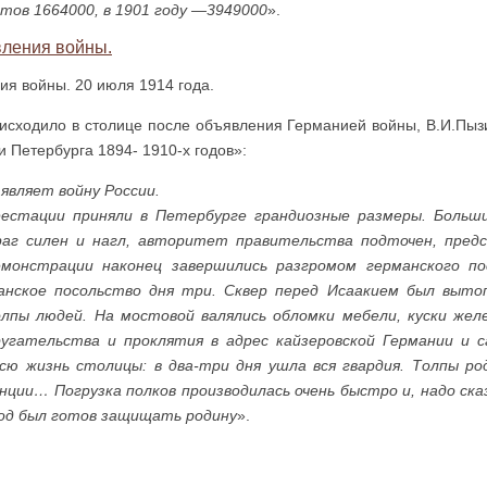
ов 1664000, в 1901 году —3949000
».
ия войны. 20 июля 1914 года.
оисходило в столице после объявления Германией войны, В.И.Пызи
и Петербурга 1894- 1910-х годов»:
являет войну России.
естации приняли в Петербурге грандиозные размеры. Больши
враг силен и нагл, авторитет правительства подточен, пре
монстрации наконец завершились разгромом германского по
анское посольство дня три. Сквер перед Исаакием был вытоп
лпы людей. На мостовой валялись обломки мебели, куски желе
ругательства и проклятия в адрес кайзеровской Германии и с
всю жизнь столицы: в два-три дня ушла вся гвардия. Толпы ро
нции… Погрузка полков производилась очень быстро и, надо ска
од был готов защищать родину
».