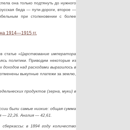
спела она только подтянуть до нужного
русская беда — пути-дороги, второе —
бель­ным при столкновении с более
в статье «
Царствование императора
аясь политики. Приводим некоторые из
 доходов над расходами выразилось в
отменены выкуп­ные платежи за землю,
едельческих продуктов (зерна, муки) в
оссии были самые низкие: общая сумма
я — 22,26. Англия — 42,61.
 сберкассы: в 1894 году количество