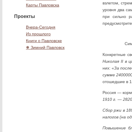
взлетом, стре
Карты Павловска
уровня два са
Проекты
при сильно р
предусмотри­т
Вчера-Сегодня
Из прошлого
Книги о Павловске
Сим­
❅ Зимний Павловск
Конкретные св
Николая II в 
них: «
За после
сумме 2400000
отошедшие в 1
Россия — корм
1910 г. — 282
Сбор ржи в 18
налогов (на од
Повышение бл