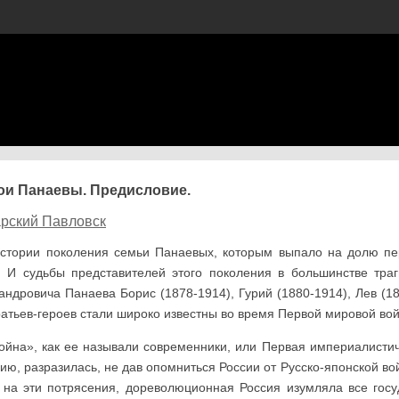
ои Панаевы. Предисловие.
рский Павловск
истории поколения семьи Панаевых, которым выпало на долю пе
. И судьбы представителей этого поколения в большинстве траг
андровича Па­наева Борис (1878-1914), Гурий (1880-1914), Лев (1
атьев-героев стали широко из­вестны во время Первой мировой во
ойна», как ее называли со­временники, или Первая империалистич
ию, разразилась, не дав опомниться России от Русско-японской во
 на эти по­трясения, дореволюционная Россия изумляла все г