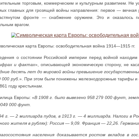
мительным торговым, коммерче­ским и культурным развитием. Не у
мых главных для грозящей войны направления: первое — вечная 
астянутом фронте — снабжение оружием. Это и оказалось ги
ельным врагом.
во­ли­че­ская кар­та Ев­ро­пы: осво­бо­ди­тель­ная вой­на 1914—1915 гг.
едения о состоянии Россий­ской империи перед войной находим 
цифрах и фактах
», описывающей экономическую сторону, не кас
дние десять лет до мировой войны превышение государственных
 000 руб.
». При этом были понижены железнодорожные тарифы и 
861 году крестьянам.
илица Европы: «
В 1908 г. было вывезено 958 279 000 фунт, земл
0049 000 фунт.
94 г. — 2 миллиарда пудов, в 1913 г. — 4 миллиарда. Налоги в Р
ного жителя в рублях): Россия — 9,09. Франция — 22,26. Германи
агосостояния населения дока­зывается ростом вкладов в гос.