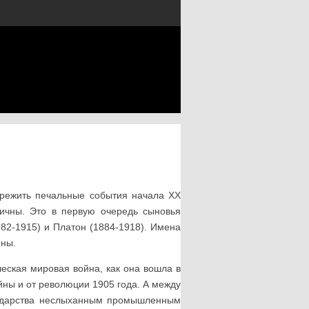
режить печальные события начала XX
ичны. Это в первую оче­редь сыновья
882-1915) и Платон (1884-1918). Имена
йны.
еская мировая война, как она вошла в
йны и от революции 1905 года. А между
осударства неслыханным промышленным