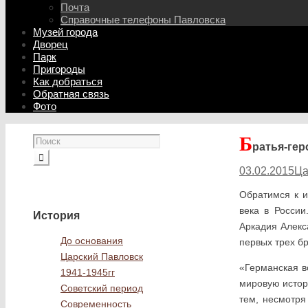
Почта
Справочные телефоны Павловска
Музей города
Дворец
Парк
Пригороды
Как добраться
Обратная связь
Фото
Б
ратья-гер
03.02.2015
Ца
Обратимся к 
века в России
История
Аркадия Алекс
До основания
первых трех бр
Царский Павловск
«Германская в
1941-1945гг
мировую исто­р
Советский период
тем, несмотря
Современность